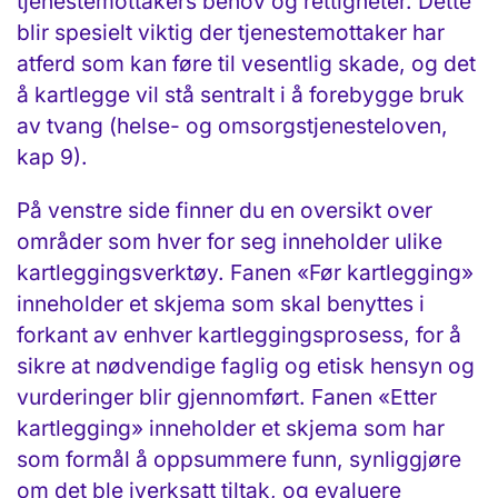
tjenestemottakers behov og rettigheter. Dette
blir spesielt viktig der tjenestemottaker har
atferd som kan føre til vesentlig skade, og det
å kartlegge vil stå sentralt i å forebygge bruk
av tvang (helse- og omsorgstjenesteloven,
kap 9).
På venstre side finner du en oversikt over
områder som hver for seg inneholder ulike
kartleggingsverktøy. Fanen «Før kartlegging»
inneholder et skjema som skal benyttes i
forkant av enhver kartleggingsprosess, for å
sikre at nødvendige faglig og etisk hensyn og
vurderinger blir gjennomført. Fanen «Etter
kartlegging» inneholder et skjema som har
som formål å oppsummere funn, synliggjøre
om det ble iverksatt tiltak, og evaluere