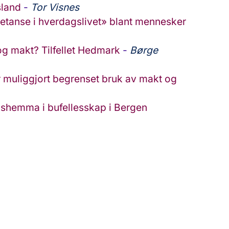
sland
-
Tor Visnes
tanse i hverdagslivet» blant mennesker
og makt? Tilfellet Hedmark
-
Børge
ar muliggjort begrenset bruk av makt og
ngshemma i bufellesskap i Bergen