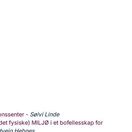
nssenter
-
Sølvi Linde
det fysiske) MILJØ i et bofellesskap for
veig Hebnes