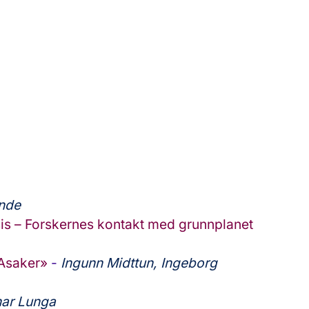
inde
sis – Forskernes kontakt med grunnplanet
6Asaker»
-
Ingunn Midttun,
Ingeborg
nar Lunga