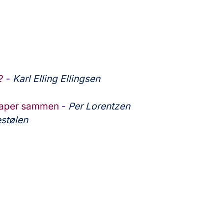
?
-
Karl Elling Ellingsen
kaper sammen
-
Per Lorentzen
estølen