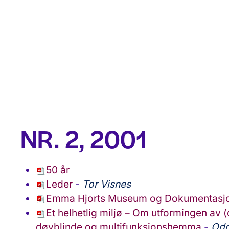
NR. 2, 2001
50 år
Leder
-
Tor Visnes
Emma Hjorts Museum og Dokumentasjo
Et helhetlig miljø – Om utformingen av (
døvblinde og multifunksjonshemma
-
Odd