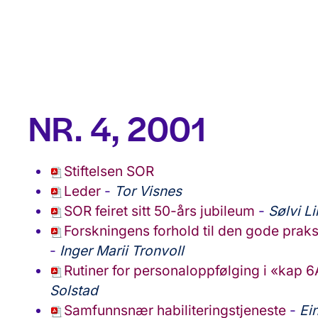
NR. 4, 2001
Stiftelsen SOR
Leder
-
Tor Visnes
SOR feiret sitt 50-års jubileum
-
Sølvi L
Forskningens forhold til den gode prak
-
Inger Marii Tronvoll
Rutiner for personaloppfølging i «kap 
Solstad
Samfunnsnær habiliteringstjeneste
-
Ei