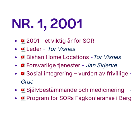
NR. 1, 2001
2001 - et viktig år for SOR
Leder
-
Tor Visnes
Bishan Home Locations
-
Tor Visnes
Forsvarlige tjenester
-
Jan Skjerve
Sosial integrering – vurdert av frivillige
Grue
Självbestämmande och medicinering
-
Program for SORs Fagkonferanse i Berge