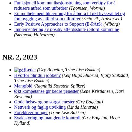
Funksjonell kommunikasjonstrening som verktøy for å
redusere atferd som utfordrer
(Thoresen, Wormli)
En multielement tilnærming for å bidra til økt livskvalitet og
forebygging av atferd som utfordrer
(Sætrevik, Halvorsen)
Early Positive Approaches to Support (E-PAtS)
(Wiborg)
Implementering av positiv atferdsstøtte i Stord kommune
(Sætrevik, Halvorsen)
NR. 2, 2023
Leder
(
Gry Bogetun, Trine Lise Bakken)
Hvorfor blir du i jobben?
(Leif Hugo Stubrud, Bjørg Stubstad,
Trine Lise Bakken)
Mangfold
(Ragnhild Storstein Spilker)
Økt kompetanse gir bedre tjenester
(Lene Kristiansen, Kari
Revheim)
Gode helse- og omsorgstjenester
(Gry Bogetun)
Nettverk og faglig utvikling
(Linda Hørsrud)
Foreldreerfaringer
(Trine Lise Bakken)
Svak styring og manglende kontroll
(Gry Bogetun, Hege
Kylland)