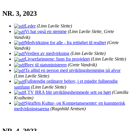
NR. 3, 2023
Leder
(Linn Løvlie Slette)
Vi har også en stemme
(Linn Løvlie Slette, Grete
Vandvik)
Medvirkning for alle - fra rettighet til realitet
(Grete
Vandvik)
Verdien av medvirkning
(Linn Løvlie Slette)
Livserfaringene: funn fra prosjektet
(Linn Løvlie Slette)
Brev til statsministeren
(Grete Vandvik)
Ta alltid en person med utviklingshemming på alvor
(Linn Løvlie Slette)
Fullstendig ordinære behov, i et mindre fullstendig
samfunn
(Linn Løvlie Slette)
I TV BRA blir utviklingshemmede sett og hørt
(Camilla
Kvalheim)
Sjiraffen Kultur- og Kompetansesenter: en kunstnerisk
medvirkningsarena
(Ragnhild Arntsen)