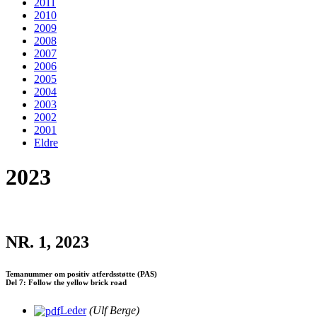
2011
2010
2009
2008
2007
2006
2005
2004
2003
2002
2001
Eldre
2023
NR. 1, 2023
Temanummer om positiv atferdsstøtte (PAS)
Del 7: Follow the yellow brick road
Leder
(Ulf Berge)