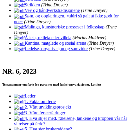
Strikken
(Trine Dreyer)
Vev og håndverkstradisjonene
(Trine Dreyer)
Søm, og opplæringen, «aldri så galt at ikke godt for
noe»
(Trine Dreyer)
Malinga, kunstneriske prosseser i fellesskap
(Trine
Dreyer)
Å leia, rettleia eller villeia
(Marius Moldvær)
Kantina, matglede og sosial arena
(Trine Dreyer)
Ledelse, organisasjon og samvirke
(Trine Dreyer)
NR. 6, 2023
Temanummer om ferie for personer med funksjonsvariasjoner, Lettlest
Leder
1. Fakta om ferie
2. Vårt utviklingsprosjekt
3. Våre ferieerfaringer
4. Hva skjer med, følelsene, tankene og kroppen vår når
vi reiser på ferie?
5. Hva sier brukerrådene?