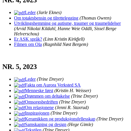
NR. 4, 2023
Leder
(Jarle Eknes)
Om totaktsbensin og tilrettelegging
(Thomas Owren)
Utviklingshemming og autisme, traumer og traumelidelser
(Arvid Nikolai Kildahl, Hanne Weie Oddli, Sissel Berge
Helverschou)
Er ASK språk?
(Linn Kristin Kirkfjell)
Filmen om Ola
(Ragnhild Nøst Bergem)
NR. 5, 2023
Leder
(Trine Dreyer)
Fakta om Aurora Verksted SA
Menneske først
(Kristin H. Weisser)
Drømmen om deltakelse
(Trine Dreyer)
Omsorgsbedriften
(Trine Dreyer)
Om relasjonene
(Jenni R. Staxrud)
Inspirasjonen
(Trine Dreyer)
Keramikken og produksjonsfellesskap
(Trine Dreyer)
Samskaping og design
(Hege Gimle)
Tekstilen
(Trine Dreyer)