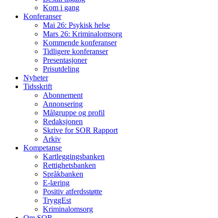
Kom i gang
Konferanser
Mai 26: Psykisk helse
Mars 26: Kriminal­omsorg
Kommende konferanser
Tidligere konferanser
Presentasjoner
Prisutdeling
Nyheter
Tidsskrift
Abonnement
Annonsering
Målgruppe og profil
Redaksjonen
Skrive for SOR Rapport
Arkiv
Kompetanse
Kartleggingsbanken
Rettighetsbanken
Språkbanken
E-læring
Positiv atferdsstøtte
TryggEst
Kriminalomsorg
Om SOR