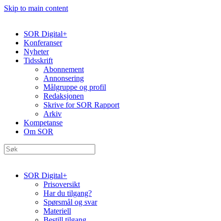
Skip to main content
SOR Digital+
Konferanser
Nyheter
Tidsskrift
Abonnement
Annonsering
Målgruppe og profil
Redaksjonen
Skrive for SOR Rapport
Arkiv
Kompetanse
Om SOR
SOR Digital+
Prisoversikt
Har du tilgang?
Spørsmål og svar
Materiell
Bestill tilgang