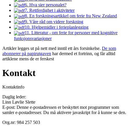
6. Hva sier personalet?
7. Rettferdighet i aktiviteter
8. En forskningsartikkel om ferie fra New Zealand
9. Våre råd om videre forskning
10. Hjelpemidler i ferieplanlegging
11. Litteratur - om ferie for personer med kognitive
funksjonsvariasjoner
Artikler legges ut på nett med inntil ett års forsinkelse.
De som
abonnerer på papirutgaven
har dermed et fortrinn, og får alltid
artiklene mens de er ferskest
Kontakt
Kontaktinfo
Daglig leder:
Linn Løvlie Slette
E-post:
Denne e-postadressen er beskyttet mot programmer som
samler e-postadresser. Du må aktivere javaskript for å kunne se den.
Org.nr: 984 257 503