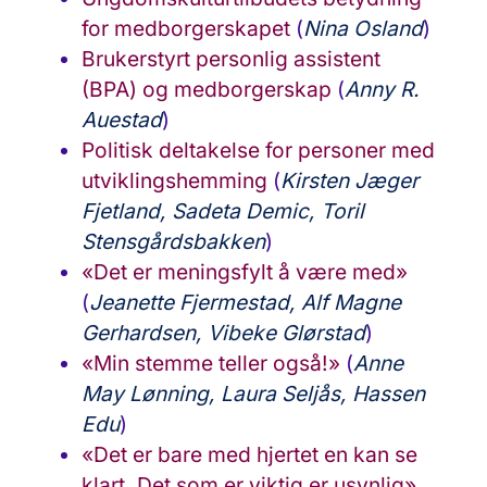
for medborgerskapet
(
Nina Osland
)
Brukerstyrt personlig assistent
(BPA) og medborgerskap
(
Anny R.
Auestad
)
Politisk deltakelse for personer med
utviklingshemming
(
Kirsten Jæger
Fjetland, Sadeta Demic, Toril
Stensgårdsbakken
)
«Det er meningsfylt å være med»
(
Jeanette Fjermestad, Alf Magne
Gerhardsen, Vibeke Glørstad
)
«Min stemme teller også!»
(
Anne
May Lønning, Laura Seljås, Hassen
Edu
)
«Det er bare med hjertet en kan se
klart. Det som er viktig er usynlig»