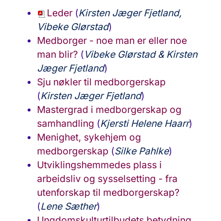
Leder
(
Kirsten Jæger Fjetland,
Vibeke Glørstad
)
Medborger - noe man er eller noe
man blir?
(
Vibeke Glørstad & Kirsten
Jæger Fjetland
)
Sju nøkler til medborgerskap
(
Kirsten Jæger Fjetland
)
Mastergrad i medborgerskap og
samhandling
(
Kjersti Helene Haarr
)
Menighet, sykehjem og
medborgerskap
(
Silke Pahlke
)
Utviklingshemmedes plass i
arbeidsliv og sysselsetting - fra
utenforskap til medborgerskap?
(
Lene Sæther
)
Ungdomskulturtilbudets betydning