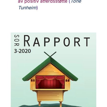
av positiv atferdsstøtte
(
Tone
Tunheim
)